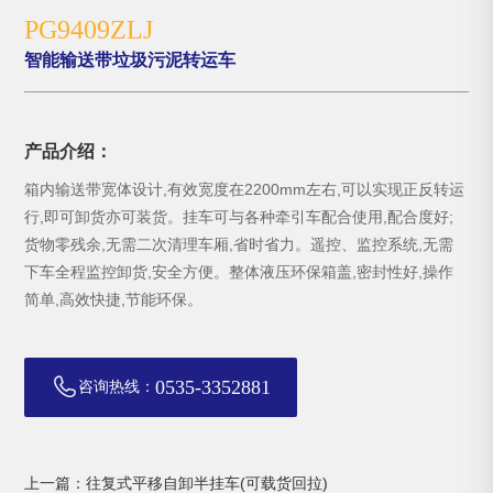
PG9409ZLJ
智能输送带垃圾污泥转运车
产品介绍：
箱内输送带宽体设计,有效宽度在2200mm左右,可以实现正反转运
行,即可卸货亦可装货。挂车可与各种牵引车配合使用,配合度好;
货物零残余,无需二次清理车厢,省时省力。遥控、监控系统,无需
下车全程监控卸货,安全方便。整体液压环保箱盖,密封性好,操作
简单,高效快捷,节能环保。
0535-3352881
咨询热线：
上一篇：往复式平移自卸半挂车(可载货回拉)