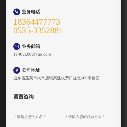
业务电话

18364477773
0535-3352881
业务邮箱

174691809@qq.com
公司地址

山东省蓬莱市大辛店镇高速收费口往北600米路西
留言咨询