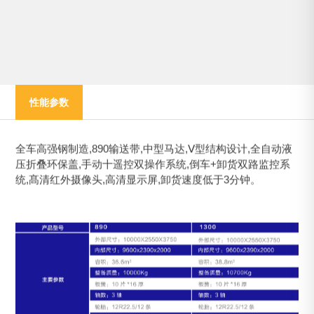
性能参数
全车高强钢制造,890输送带,中型马达,Ⅴ型结构设计,全自动液
压折叠环保盖,手动十遥控双操作系统,倒车+卸货双路监控系
统,髙清红外摄像头,高清显示屏,卸货速度低于3分钟。