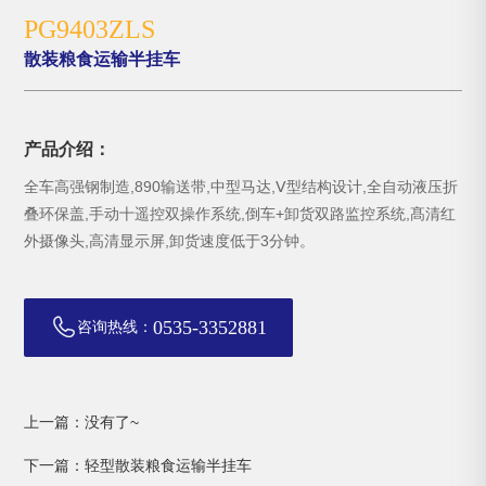
PG9403ZLS
散装粮食运输半挂车
产品介绍：
全车高强钢制造,890输送带,中型马达,Ⅴ型结构设计,全自动液压折
叠环保盖,手动十遥控双操作系统,倒车+卸货双路监控系统,髙清红
外摄像头,高清显示屏,卸货速度低于3分钟。
0535-3352881
咨询热线：
上一篇：没有了~
下一篇：轻型散装粮食运输半挂车