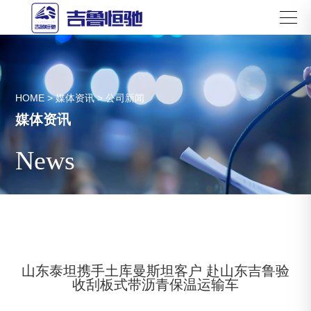
HOME
>
媒体资讯
>
公司新闻
媒体资讯
News
山东泰坦携手土库曼斯坦客户 赴山东吉鲁验
收刮板式带沥青保温运输车